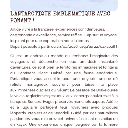
L'ANTARCTIQUE EMBLÉMATIQUE AVEC
PONANT !
Art de vivre à la française, expériences confidentielles,
gastronomie d'excellence, service raffiné... Cap sur un voyage
inspirant pour une exploration hors du temps.
Départ possible à partir du 29/01/2026 jusqu'au 22/02/2028 !
S’il est un endroit au monde qui embrase l’imaginaire des
voyageurs et déclenche en eux un désir instantané
d’aventures, ce sont bien le
territoires immaculés et lointains
du
Continent Blanc
. Habité par une faune endémique,
l’Antarctique vous accueille pour une odyssée unique où
reliefs montagneux s’ouvrent pour laisser la place
aux
immenses glaciers
qui vêlent. Le
passage de Drake
ouvre
la voie aux glaciers majestueux, aux icebergs tabulaires et à la
banquise. Sur ces rivages préservés
manchots papous, Adélie
et à jugulaire
partagent leur royaumes avec
phoques
léopards, crabiers et de Weddel
l
.
Guidé par des naturalistes
passionnés, vous explorez cet univers fascinant en zodiac ou
en kayak. Une expérience unique, baignée par la lumière