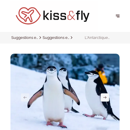
Suggestions et
Suggestions et
L'Antarctique
inspirations
inspirations
emblématique avec
Ponant !