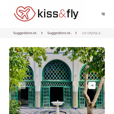
Suggestions et
Suggestions et
Un citytrip à
inspirations
inspirations
Marrakech