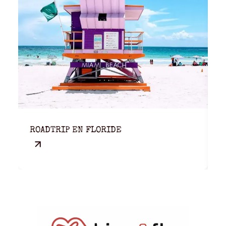
L
ROADTRIP EN FLORIDE
P