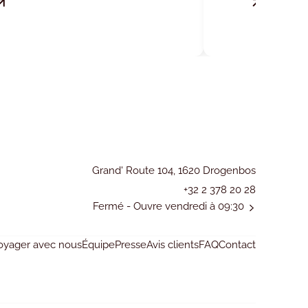
DÉTENTE ET
L’ÉTAT 
MERVEILLES
NATURELLES
Grand' Route 104, 1620 Drogenbos
+32 2 378 20 28
Fermé
- Ouvre vendredi à 09:30
oyager avec nous
Équipe
Presse
Avis clients
FAQ
Contact