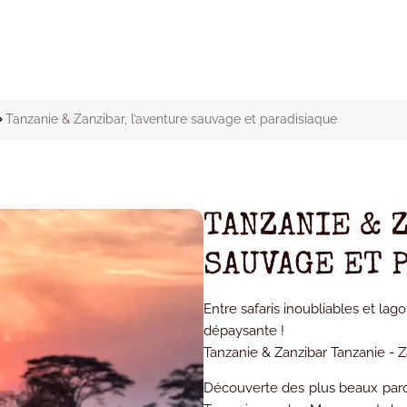
Tanzanie & Zanzibar, l’aventure sauvage et paradisiaque
TANZANIE & 
SAUVAGE ET 
Entre safaris inoubliables et la
dépaysante !
Tanzanie & Zanzibar Tanzanie - 
Découverte des plus beaux parcs