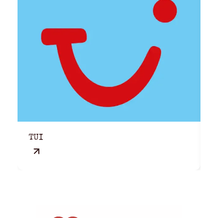
TUI
M