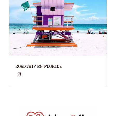
L
ROADTRIP EN FLORIDE
P