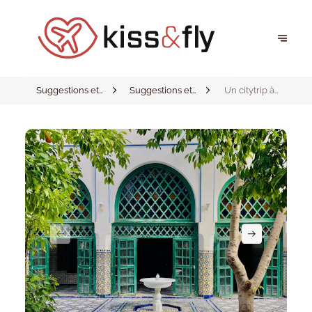
Suggestions et
Suggestions et
Un citytrip à
inspirations
inspirations
Marrakech