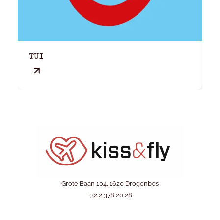
TUI
M
Grote Baan 104, 1620 Drogenbos
+32 2 378 20 28