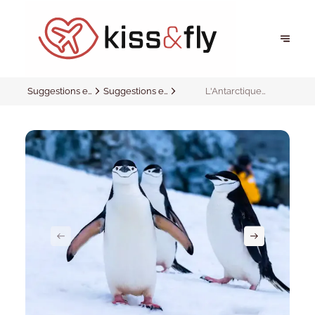
Suggestions et
Suggestions et
L'Antarctique
inspirations
inspirations
emblématique avec
Ponant !