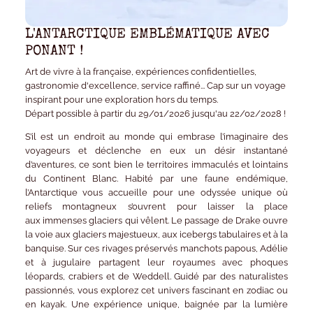
L'ANTARCTIQUE EMBLÉMATIQUE AVEC
PONANT !
Art de vivre à la française, expériences confidentielles,
gastronomie d'excellence, service raffiné... Cap sur un voyage
inspirant pour une exploration hors du temps.
Départ possible à partir du 29/01/2026 jusqu'au 22/02/2028 !
S’il est un endroit au monde qui embrase l’imaginaire des
voyageurs et déclenche en eux un désir instantané
d’aventures, ce sont bien le
territoires immaculés et lointains
du
Continent Blanc
. Habité par une faune endémique,
l’Antarctique vous accueille pour une odyssée unique où
reliefs montagneux s’ouvrent pour laisser la place
aux
immenses glaciers
qui vêlent. Le
passage de Drake
ouvre
la voie aux glaciers majestueux, aux icebergs tabulaires et à la
banquise. Sur ces rivages préservés
manchots papous, Adélie
et à jugulaire
partagent leur royaumes avec
phoques
léopards, crabiers et de Weddel
l
.
Guidé par des naturalistes
passionnés, vous explorez cet univers fascinant en zodiac ou
en kayak. Une expérience unique, baignée par la lumière