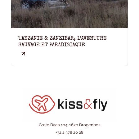
TANZANIE & ZANZIBAR, L’AVENTURE
V
SAUVAGE ET PARADISIAQUE
D
Grote Baan 104, 1620 Drogenbos
+32 2 378 20 28