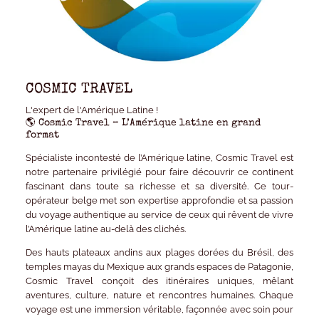
COSMIC TRAVEL
L'expert de l'Amérique Latine !
🌎
Cosmic Travel – L’Amérique latine en grand
format
Spécialiste incontesté de
l’Amérique latine
,
Cosmic Travel
est
notre partenaire privilégié pour faire découvrir ce continent
fascinant dans toute sa richesse et sa diversité. Ce tour-
opérateur belge met son
expertise approfondie
et sa
passion
du voyage authentique
au service de ceux qui rêvent de vivre
l’Amérique latine
au-delà des clichés
.
Des
hauts plateaux andins
aux
plages dorées du Brésil
, des
temples mayas du Mexique
aux
grands espaces de Patagonie
,
Cosmic Travel
conçoit des itinéraires uniques, mêlant
aventures, culture, nature et rencontres humaines
. Chaque
voyage est une immersion véritable, façonnée avec soin pour