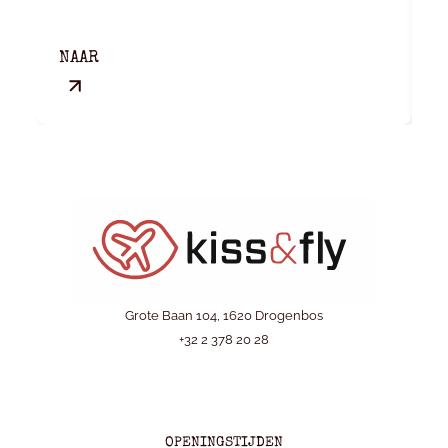
NAAR
I
Grote Baan 104, 1620 Drogenbos
+32 2 378 20 28
OPENINGSTIJDEN