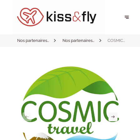
Nos partenaires
Nos partenaires
COSMIC
privilégiés
privilégiés
TRAVEL