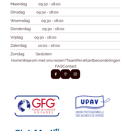
Maandag
09:30 - 18:00
Dinsdag
09:30 - 18:00
Woensdag
09:30 - 18:00
Donderdag
09:30 - 18:00
Vrijdag
09:30 - 18:00
Zaterdag
10:00 - 16:00
Zondag
Gesloten
Home
Waarom met ons reizen?
Team
Pers
Klantbeoordelingen
FAQ
Contact