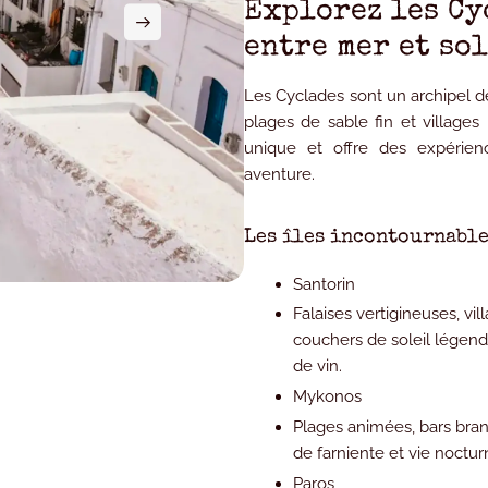
Explorez les Cy
entre mer et so
Les Cyclades sont un archipel d
plages de sable fin et villages
unique et offre des expérienc
aventure.
Les îles incontournabl
Santorin
Falaises vertigineuses, v
couchers de soleil légend
de vin.
Mykonos
Plages animées, bars bran
de farniente et vie noctur
Paros