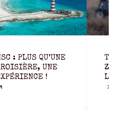
SC : PLUS QU’UNE
TANZAN
ROISIÈRE, UNE
ZANZIB
XPÉRIENCE !
L’AVE
SAUVA
PARAD