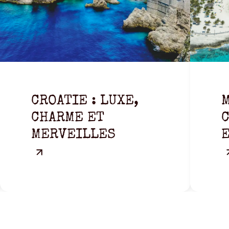
CROATIE : LUXE,
M
CHARME ET
C
MERVEILLES
E