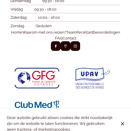
Donderdag
09:30 - 18:00
Vrijdag
09:30 - 18:00
Zaterdag
10:00 - 16:00
Zondag
Gesloten
Home
Waarom met ons reizen?
Team
Pers
Klantbeoordelingen
FAQ
Contact
Deze website gebruikt alleen cookies die strikt noodzakelijk
zijn om de website te laten functioneren. Wij gebruiken
geen tracking- of marketingcookies.