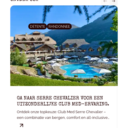
DÉTENTE
RANDONNEE
GA NAAR SERRE CHEVALIER VOOR EEN
K
UITZONDERLIJKE CLUB MED-ERVARING.
E
Ontdek onze topkeuze: Club Med Serre Chevalier –
Je
een combinatie van bergen, comfort en all-inclusive
v
gemak.