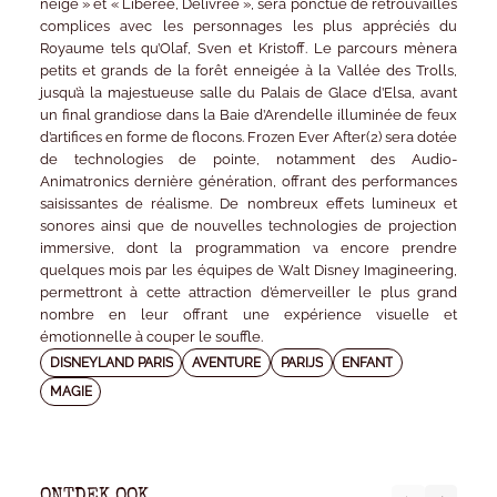
neige » et « Libérée, Délivrée », sera ponctué de retrouvailles
complices avec les personnages les plus appréciés du
Royaume tels qu’Olaf, Sven et Kristoff. Le parcours mènera
petits et grands de la forêt enneigée à la Vallée des Trolls,
jusqu’à la majestueuse salle du Palais de Glace d’Elsa, avant
un final grandiose dans la Baie d’Arendelle illuminée de feux
d’artifices en forme de flocons. Frozen Ever After(2) sera dotée
de technologies de pointe, notamment des Audio-
Animatronics dernière génération, offrant des performances
saisissantes de réalisme. De nombreux effets lumineux et
sonores ainsi que de nouvelles technologies de projection
immersive, dont la programmation va encore prendre
quelques mois par les équipes de Walt Disney Imagineering,
permettront à cette attraction d’émerveiller le plus grand
nombre en leur offrant une expérience visuelle et
émotionnelle à couper le souffle.
DISNEYLAND PARIS
AVENTURE
PARIJS
ENFANT
MAGIE
ONTDEK OOK