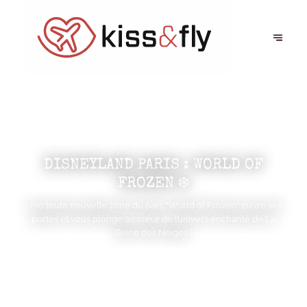
DISNEYLAND PARIS : WORLD OF
FROZEN ❄️
Une toute nouvelle zone du parc "World of Frozen" ouvre ses
portes et vous plonge au cœur de l’univers enchanté de La
Reine des Neiges !