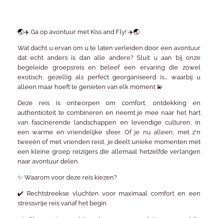
🌏✈️
Ga op avontuur met Kiss and Fly!
✈️🌏
Wat dacht u ervan om u te laten verleiden door een avontuur
dat echt anders is dan alle andere? Sluit u aan bij onze
begeleide groepsreis
en beleef een ervaring die zowel
exotisch, gezellig als perfect georganiseerd is… waarbij u
alleen maar hoeft te genieten van elk moment 💫
Deze reis is ontworpen om comfort, ontdekking en
authenticiteit te combineren en neemt je mee naar het hart
van fascinerende landschappen en levendige culturen, in
een warme en vriendelijke sfeer. Of je nu alleen, met z'n
tweeën of met vrienden reist, je deelt unieke momenten met
een kleine groep reizigers die allemaal hetzelfde verlangen
naar avontuur delen.
✨
Waarom voor deze reis kiezen?
✔️
Rechtstreekse vluchten
voor maximaal comfort en een
stressvrije reis vanaf het begin