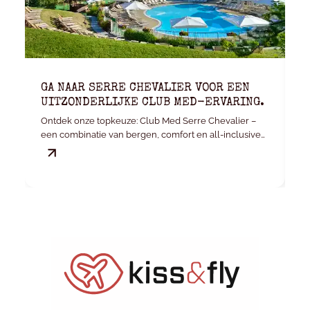
GA NAAR SERRE CHEVALIER VOOR EEN
K
UITZONDERLIJKE CLUB MED-ERVARING.
E
Ontdek onze topkeuze: Club Med Serre Chevalier –
Je
een combinatie van bergen, comfort en all-inclusive
v
gemak.