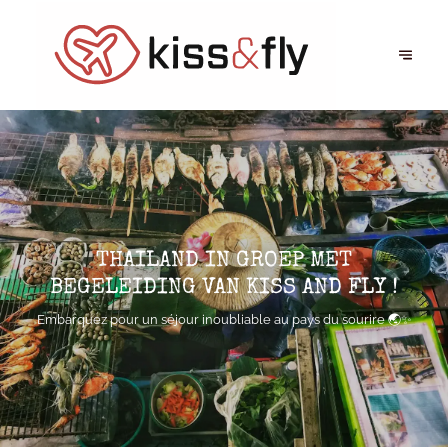
THAILAND IN GROEP MET
BEGELEIDING VAN KISS AND FLY !
Embarquez pour un séjour inoubliable au pays du sourire 🌏✨