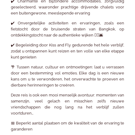
✔️
Charmante en bijzondere accommodaties
, zorgvuldig
geselecteerd, waaronder prachtige
drijvende chalets
voor
een buitengewone, meeslepende ervaring
✔️
Onvergetelijke activiteiten en ervaringen
, zoals een
fietstocht door de bruisende straten van Bangkok
, op
ontdekkingstocht naar de authentieke wijken 🚴‍♂️🌆
✔️
Begeleiding door Kiss and Fly
gedurende het hele verblijf,
zodat u ontspannen kunt reizen en ten volle van elke etappe
kunt genieten
🌴 Tussen natuur, cultuur en ontmoetingen: laat u verrassen
door een bestemming vol emoties. Elke dag is een nieuwe
kans om u te verwonderen, het onverwachte te proeven en
dierbare herinneringen te creëren.
Deze reis is ook een mooi menselijk avontuur: momenten van
samenzijn, veel gelach en misschien zelfs nieuwe
vriendschappen die nog lang na het verblijf zullen
voortduren…
📅
Beperkt aantal plaatsen
om de kwaliteit van de ervaring te
garanderen