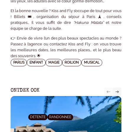
les yeux, les adultes avec le cœur gonflé d’émotion…
Et la bonne nouvelle ?
Kiss and Fly
s’occupe de tout pour vous
! Billets 🎟️, organisation du séjour à Paris 🗼, conseils
pratiques… Il vous suffit de dire
“Hakuna Matata”
et notre
équipe se charge de la suite.
👉
Envie de vivre l’un des plus beaux spectacles au monde ?
Passez à l’agence ou contactez Kiss and Fly : on vous trouve
les meilleures dates, les meilleures places… et le plus beau
des souvenirs. 🌟
PARIJS
ENFANT
MAGIE
ROILION
MUSICAL
ONTDEK OOK
DÉTENTE
RANDONNEE