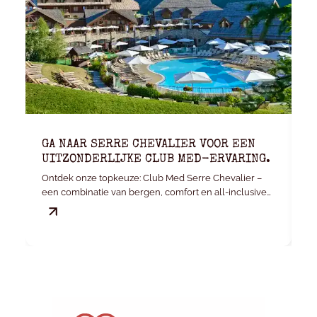
GA NAAR SERRE CHEVALIER VOOR EEN
K
UITZONDERLIJKE CLUB MED-ERVARING.
E
Ontdek onze topkeuze: Club Med Serre Chevalier –
Je
een combinatie van bergen, comfort en all-inclusive
v
gemak.