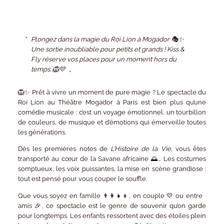
Plongez dans la magie du Roi Lion à Mogador 🎭✨
Une sortie inoubliable pour petits et grands ! Kiss &
Fly réserve vos places pour un moment hors du
temps. 🦁💛
🦁✨
Prêt à vivre un moment de pure magie ?
Le spectacle du
Roi Lion
au Théâtre Mogador à Paris est bien plus qu’une
comédie musicale : c’est un voyage émotionnel, un tourbillon
de couleurs, de musique et d’émotions qui émerveille toutes
les générations.
Dès les premières notes de
L’Histoire de la Vie
, vous êtes
transporté au cœur de la Savane africaine 🌅… Les costumes
somptueux, les voix puissantes, la mise en scène grandiose :
tout est pensé pour vous couper le souffle.
Que vous soyez en famille 👨‍👩‍👧‍👦, en couple 💛 ou entre
amis 🎉, ce spectacle est le genre de souvenir qu’on garde
pour longtemps. Les enfants ressortent avec des étoiles plein