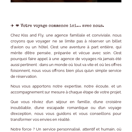
✈️
💋
Votre voyage commence ici… avec nous.
Chez
Kiss and Fly
, une agence familiale et conviviale, nous
croyons que voyager ne se limite pas à réserver un billet
d'avion ou un hôtel. C’est une aventure à part entière, qui
mérite d’être pensée, préparée et vécue avec soin. C’est
pourquoi faire appel à une
agence de voyages
n’a jamais été
aussi pertinent : dans un monde où tout va vite et où les offres
foisonnent, nous vous offrons bien plus qu’un simple service
de réservation.
Nous vous apportons
notre expertise, notre écoute, et un
accompagnement sur mesure
à chaque étape de votre projet.
Que vous rêviez d’un séjour en famille, d’une croisière
inoubliable, d’une escapade romantique ou d’un voyage
d’exception, nous vous guidons et vous conseillons pour
transformer vos envies en réalité.
Notre force ? Un
service personnalisé
, attentif et humain, où