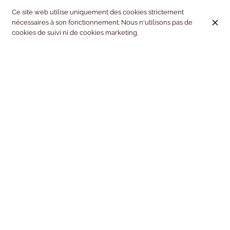
Samedi
10:00 - 16:00
Ce site web utilise uniquement des cookies strictement
nécessaires à son fonctionnement. Nous n'utilisons pas de
Dimanche
Fermé
cookies de suivi ni de cookies marketing.
Accueil
Pourquoi voyager avec nous
Équipe
Presse
Avis clients
FAQ
Contact
© Kiss & Fly 2026
Mentions légales
Protection des données
Paramètres des cookies