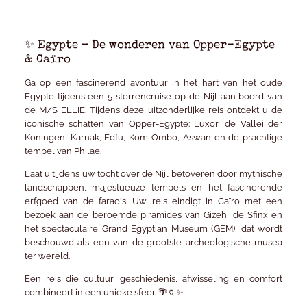
✨ Egypte – De wonderen van Opper-Egypte
& Caïro
Ga op een fascinerend avontuur in het hart van het oude
Egypte tijdens een 5-sterrencruise op de Nijl aan boord van
de
M/S ELLIE
. Tijdens deze uitzonderlijke reis ontdekt u de
iconische schatten van Opper-Egypte: Luxor, de Vallei der
Koningen, Karnak, Edfu, Kom Ombo, Aswan en de prachtige
tempel van Philae.
Laat u tijdens uw tocht over de Nijl betoveren door mythische
landschappen, majestueuze tempels en het fascinerende
erfgoed van de farao's. Uw reis eindigt in Caïro met een
bezoek aan de beroemde piramides van Gizeh, de Sfinx en
het spectaculaire
Grand Egyptian Museum (GEM)
, dat wordt
beschouwd als een van de grootste archeologische musea
ter wereld.
Een reis die cultuur, geschiedenis, afwisseling en comfort
combineert in een unieke sfeer. 🌴🏺✨