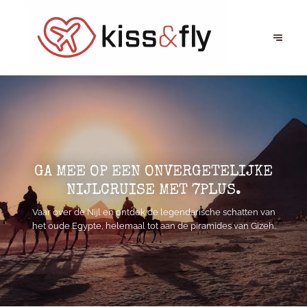
GA MEE OP EEN ONVERGETELIJKE
NIJLCRUISE MET 7PLUS.
Vaar over de Nijl en ontdek de legendarische schatten van
het oude Egypte, helemaal tot aan de piramides van Gizeh.