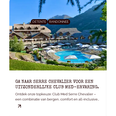
DÉTENTE
RANDONNEE
GA NAAR SERRE CHEVALIER VOOR EEN
K
UITZONDERLIJKE CLUB MED-ERVARING.
E
Ontdek onze topkeuze: Club Med Serre Chevalier –
Je
een combinatie van bergen, comfort en all-inclusive
v
gemak.