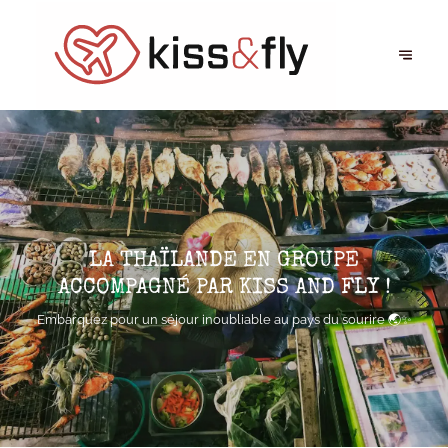
LA THAÏLANDE EN GROUPE
ACCOMPAGNÉ PAR KISS AND FLY !
Embarquez pour un séjour inoubliable au pays du sourire 🌏✨