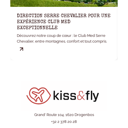
DIRECTION SERRE CHEVALIER POUR UNE
K
EXPÉRIENCE CLUB MED
W
EXCEPTIONNELLE
Vo
Découvrez notre coup de cœur : le Club Med Serre
ki
Chevalier, entre montagnes, confort et tout compris.
Grand' Route 104, 1620 Drogenbos
+32 2 378 20 28