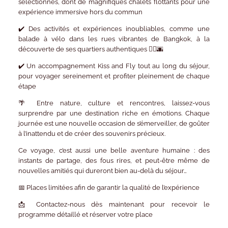
sélectionnés, dont de magnifiques
chalets flottants
pour une
expérience immersive hors du commun
✔️
Des activités et expériences inoubliables
, comme une
balade à vélo dans les rues vibrantes de Bangkok
, à la
découverte de ses quartiers authentiques 🚴‍♂️🌆
✔️
Un accompagnement Kiss and Fly
tout au long du séjour,
pour voyager sereinement et profiter pleinement de chaque
étape
🌴 Entre nature, culture et rencontres, laissez-vous
surprendre par une destination riche en émotions. Chaque
journée est une nouvelle occasion de s’émerveiller, de goûter
à l’inattendu et de créer des souvenirs précieux.
Ce voyage, c’est aussi une belle aventure humaine : des
instants de partage, des fous rires, et peut-être même de
nouvelles amitiés qui dureront bien au-delà du séjour…
📅
Places limitées
afin de garantir la qualité de l’expérience
📩
Contactez-nous dès maintenant
pour recevoir le
programme détaillé et réserver votre place