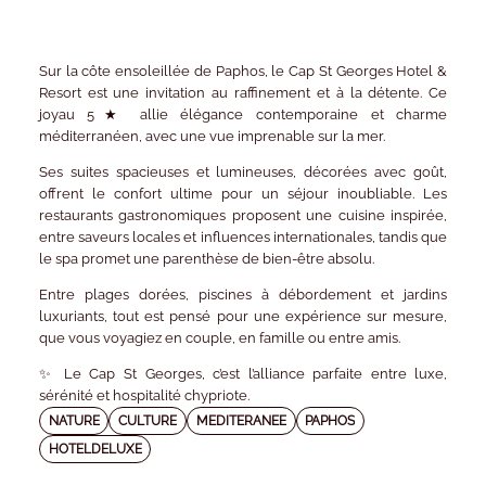
Sur la côte ensoleillée de Paphos, le
Cap St Georges Hotel &
Resort
est une invitation au raffinement et à la détente. Ce
joyau 5★ allie élégance contemporaine et charme
méditerranéen, avec une vue imprenable sur la mer.
Ses
suites spacieuses et lumineuses
, décorées avec goût,
offrent le confort ultime pour un séjour inoubliable. Les
restaurants gastronomiques
proposent une cuisine inspirée,
entre saveurs locales et influences internationales, tandis que
le
spa
promet une parenthèse de bien-être absolu.
Entre
plages dorées
,
piscines à débordement
et
jardins
luxuriants
, tout est pensé pour une expérience sur mesure,
que vous voyagiez en couple, en famille ou entre amis.
✨
Le Cap St Georges, c’est l’alliance parfaite entre luxe,
sérénité et hospitalité chypriote.
NATURE
CULTURE
MEDITERANEE
PAPHOS
HOTELDELUXE