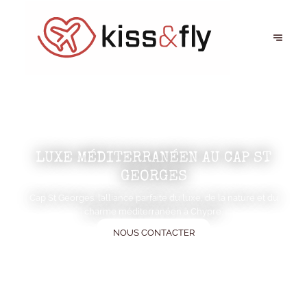
LUXE MÉDITERRANÉEN AU CAP ST
GEORGES
Cap St Georges, l’alliance parfaite du luxe, de la nature et du
charme méditerranéen à Chypre.
NOUS CONTACTER