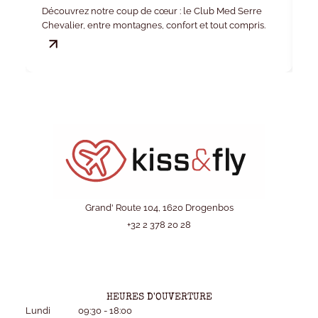
Vo
Découvrez notre coup de cœur : le Club Med Serre
ki
Chevalier, entre montagnes, confort et tout compris.
Grand' Route 104, 1620 Drogenbos
+32 2 378 20 28
HEURES D'OUVERTURE
Lundi
09:30 - 18:00