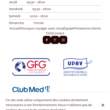
Jeudi
09:30 - 18:00
Vendredi
09:30 - 18:00
Samedi
10:00 - 16:00
Dimanche
Fermé
Accueil
Pourquoi voyager avec nous
Équipe
Presse
Avis clients
FAQ
Contact
Ce site web utilise uniquement des cookies strictement
nécessaires à son fonctionnement. Nous n'utilisons pas de
cookies de suivi ni de cookies marketing.