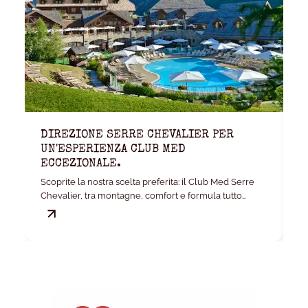
DIREZIONE SERRE CHEVALIER PER
K
UN'ESPERIENZA CLUB MED
W
ECCEZIONALE.
La
Scoprite la nostra scelta preferita: il Club Med Serre
ca
Chevalier, tra montagne, comfort e formula tutto
incluso.