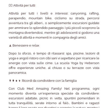
🚵‍♂️ Attività per tutti
Attività per tutti i livelli e interessi: canyoning, rafting,
parapendio, mountain bike, ciclismo su strada, percorsi
avventura tra gli alberi… o semplicemente escursioni guidate
per ammirare lo splendido paesaggio. I più piccoli scoprono la
montagna divertendosi, mentre gli adolescenti si godono una
varietà di attività e momenti in compagnia degli amici.
🧘 Benessere e relax
Dopo lo sforzo, è tempo di rilassarsi: spa, piscine, lezioni di
yoga e angoli ristoro con cibi sani vi aspettano per ricaricare le
energie con vista sulle cime. La scuola Yoga by Heberson
offre esperienze uniche, al chiuso o su terrazze con vista
panoramica.
👨‍👩‍👧‍👦 Ricordi da condividere con la famiglia
Con Club Med Amazing Family! Nel programma, ogni
momento diventa un'esperienza speciale da condividere:
escursioni adattate, picnic in vetta, spuntini pomeridiani in
tutta tranquillità, serate intorno al falò… Bambini e ragazzi
hanno il loro spazio per divertirsi e scoprire la natura, mentre i