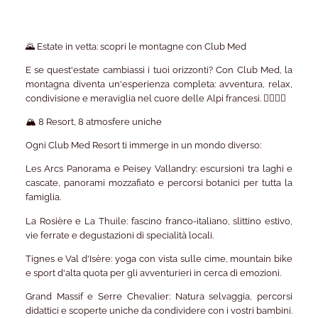
🌄 Estate in vetta: scopri le montagne con Club Med
E se quest'estate cambiassi i tuoi orizzonti? Con Club Med, la
montagna diventa un'esperienza completa: avventura, relax,
condivisione e meraviglia nel cuore delle Alpi francesi. 🚵‍♂️🧘‍♀️
🏔️ 8 Resort, 8 atmosfere uniche
Ogni Club Med Resort ti immerge in un mondo diverso:
Les Arcs Panorama e Peisey Vallandry: escursioni tra laghi e
cascate, panorami mozzafiato e percorsi botanici per tutta la
famiglia.
La Rosière e La Thuile: fascino franco-italiano, slittino estivo,
vie ferrate e degustazioni di specialità locali.
Tignes e Val d'Isère: yoga con vista sulle cime, mountain bike
e sport d'alta quota per gli avventurieri in cerca di emozioni.
Grand Massif e Serre Chevalier: Natura selvaggia, percorsi
didattici e scoperte uniche da condividere con i vostri bambini.