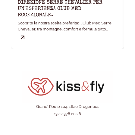
DIREZIONE SERRE CHEVALIER PER
K
UN'ESPERIENZA CLUB MED
W
ECCEZIONALE.
La
Scoprite la nostra scelta preferita: il Club Med Serre
ca
Chevalier, tra montagne, comfort e formula tutto
incluso.
Grand' Route 104, 1620 Drogenbos
+32 2 378 20 28