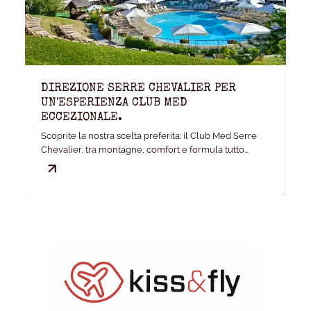
DIREZIONE SERRE CHEVALIER PER
K
UN'ESPERIENZA CLUB MED
W
ECCEZIONALE.
La
Scoprite la nostra scelta preferita: il Club Med Serre
ca
Chevalier, tra montagne, comfort e formula tutto
incluso.