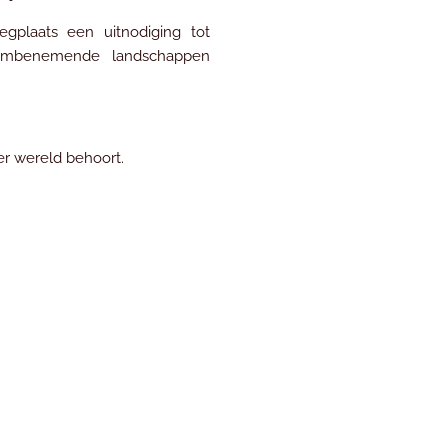
legplaats een uitnodiging tot
adembenemende landschappen
ter wereld behoort.