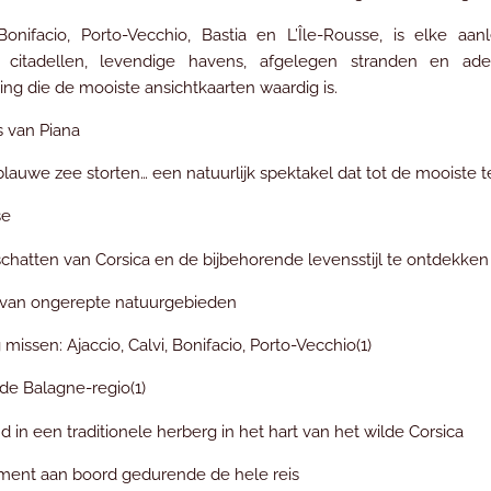
onifacio, Porto-Vecchio, Bastia en L’Île-Rousse, is elke aan
 citadellen, levendige havens, afgelegen stranden en 
g die de mooiste ansichtkaarten waardig is.
s van Piana
 blauwe zee storten… een natuurlijk spektakel dat tot de mooiste 
se
chatten van Corsica en de bijbehorende levensstijl te ontdekken
n van ongerepte natuurgebieden
issen: Ajaccio, Calvi, Bonifacio, Porto-Vecchio(1)
de Balagne-regio(1)
 in een traditionele herberg in het hart van het wilde Corsica
ment aan boord gedurende de hele reis