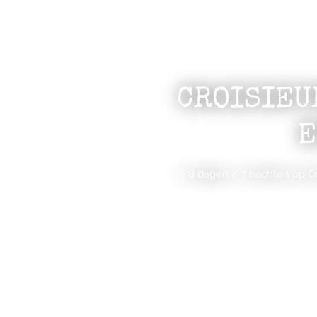
CROISIEU
E
✨ 8 dagen / 7 nachten op C