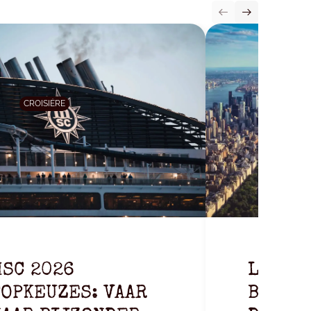
CROISIÈRE
SC 2026
LAAT J
OPKEUZES: VAAR
BETOV