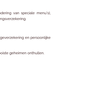
ndering van speciale menu's),
ingsverzekering.
gageverzekering en persoonlijke
mooiste geheimen onthullen.