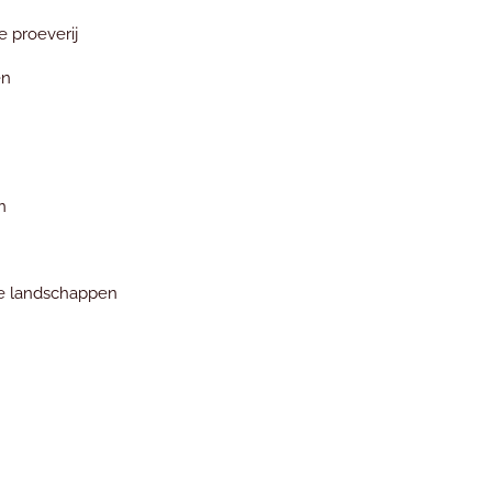
e proeverij
en
n
ge landschappen