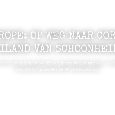
ROPE: OP WEG NAAR COR
ILAND VAN SCHOONHEI
orsica tussen de turquoise zee en ongerepte landschappen… To
beschikbaar op geselecteerde vertrekdata, prof