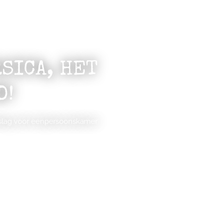
SICA, HET
D!
eslag voor eenpersoonskamer