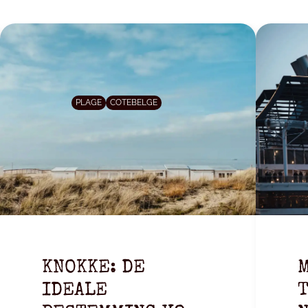
PLAGE
COTEBELGE
KNOKKE: DE
M
IDEALE
T