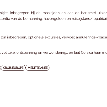
nkjes inbegrepen bij de maaltijden en aan de bar (met uitzo
stentie van de bemanning, havengelden en reisbijstand/repatriër
t zijn inbegrepen, optionele excursies, vervoer, annulerings-/ba
is vol luxe, ontspanning en verwondering… en laat Corsica haar 
CROISIEUROPE
MEDITERANEE