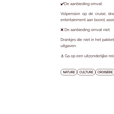
✔️De aanbieding omvat:
Volpension op de cruise, dra
entertainment aan boord, assi
❌ De aanbieding omvat niet:
Drankjes die niet in het pakke
uitgaven.
⚓ Ga op een uitzonderlijke re
NATURE
CULTURE
CROISIÈRE