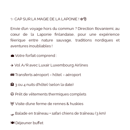
✨
CAP SUR LA MAGIE DE LA LAPONIE ! ❄️🎅
Envie d’un voyage
hors du commun
? Direction
Rovaniemi, au
cœur de la Laponie finlandaise
, pour une expérience
féerique entre nature sauvage, traditions nordiques et
aventures inoubliables !
💼
Votre forfait comprend :
✈️ Vol A/R avec
Luxair Luxembourg Airlines
🚌 Transferts aéroport – hôtel – aéroport
🏨 3 ou 4 nuits d’hôtel (selon la date)
🧥 Prêt de vêtements thermiques complets
🦌 Visite d’une ferme de rennes & huskies
🛷 Balade en traîneau + safari chiens de traîneau (3 km)
🍽️ Déjeuner buffet