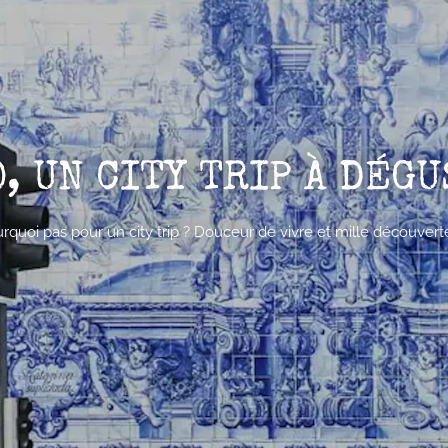
, UN CITY TRIP À DÉGU
rquoi pas pour un city trip ? Douceur de vivre et mille découverte