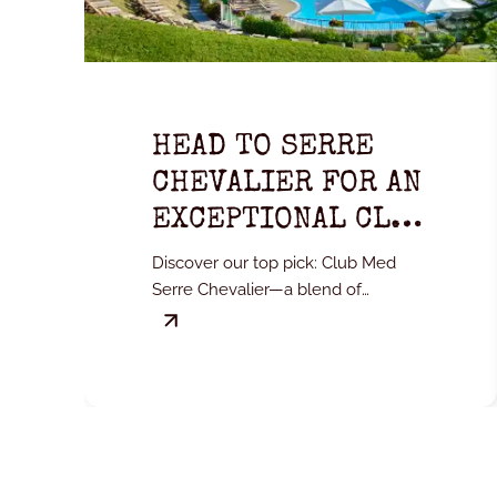
HEAD TO SERRE
CHEVALIER FOR AN
EXCEPTIONAL CLUB
MED EXPERIENCE.
Discover our top pick: Club Med
Serre Chevalier—a blend of
mountains, comfort, and all-
inclusive convenience.