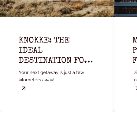
KNOKKE: THE
M
IDEAL
P
DESTINATION FOR
A WEEKEND
Your next getaway is just a few
Di
GETAWAY
kilometers away!
fo
Is