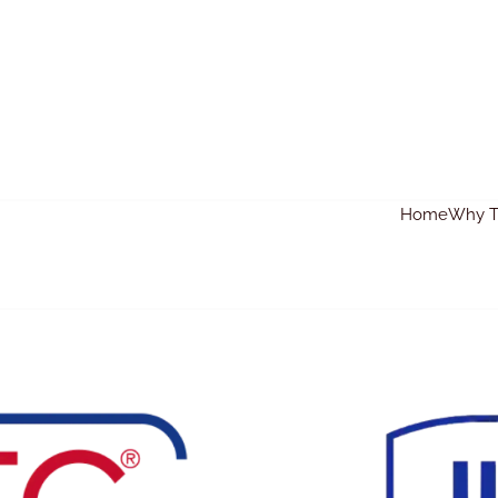
Home
Why Tr