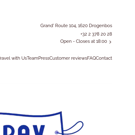
Grand' Route 104, 1620 Drogenbos
+32 2 378 20 28
Open
- Closes at 18:00
avel with Us
Team
Press
Customer reviews
FAQ
Contact