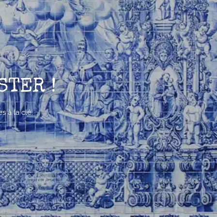
STER !
s à la clé.