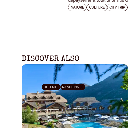
dépaysement total le temps d
NATURE
CULTURE
CITY TRIP
DISCOVER ALSO
DÉTENTE
RANDONNEE