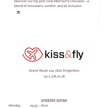
Discover our top pick: Club Med Serre Chevalier—a
Yo
blend of mountains, comfort, and all-inclusive
convenience.
Grand' Route 104, 1620 Drogenbos
+32 2 378 20 28
OPENING HOURS
Monday
09:30 - 18:00