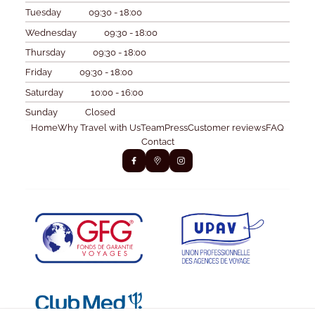
Tuesday
09:30 - 18:00
Wednesday
09:30 - 18:00
Thursday
09:30 - 18:00
Friday
09:30 - 18:00
Saturday
10:00 - 16:00
Sunday
Closed
Home
Why Travel with Us
Team
Press
Customer reviews
FAQ
Contact