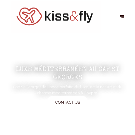
LUXE MÉDITERRANÉEN AU CAP ST
GEORGES
Cap St Georges, l’alliance parfaite du luxe, de la nature et du
charme méditerranéen à Chypre.
CONTACT US