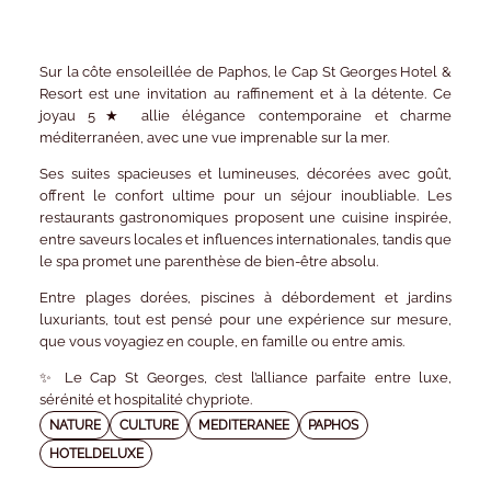
Sur la côte ensoleillée de Paphos, le
Cap St Georges Hotel &
Resort
est une invitation au raffinement et à la détente. Ce
joyau 5★ allie élégance contemporaine et charme
méditerranéen, avec une vue imprenable sur la mer.
Ses
suites spacieuses et lumineuses
, décorées avec goût,
offrent le confort ultime pour un séjour inoubliable. Les
restaurants gastronomiques
proposent une cuisine inspirée,
entre saveurs locales et influences internationales, tandis que
le
spa
promet une parenthèse de bien-être absolu.
Entre
plages dorées
,
piscines à débordement
et
jardins
luxuriants
, tout est pensé pour une expérience sur mesure,
que vous voyagiez en couple, en famille ou entre amis.
✨
Le Cap St Georges, c’est l’alliance parfaite entre luxe,
sérénité et hospitalité chypriote.
NATURE
CULTURE
MEDITERANEE
PAPHOS
HOTELDELUXE